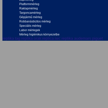
Platformmérleg
Raklapmérleg
Targoncamérleg
Gépjármű mérleg
Robbanásbiztos mérleg
Speciális mérleg
Labor mérlegek
Mérleg higiénikus környezetbe
replika tag
replika orak
replica iwc
replika audemars piguet