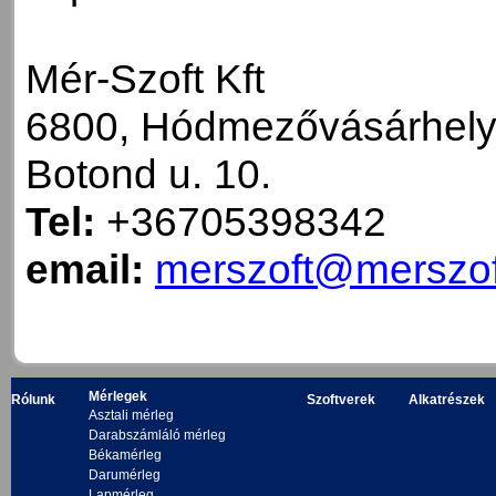
Mér-Szoft Kft
6800, Hódmezővásárhel
Botond u. 10.
Tel:
+36705398342
email:
merszoft@merszof
Mérlegek
Rólunk
Szoftverek
Alkatrészek
Asztali mérleg
Darabszámláló mérleg
Békamérleg
Darumérleg
Lapmérleg