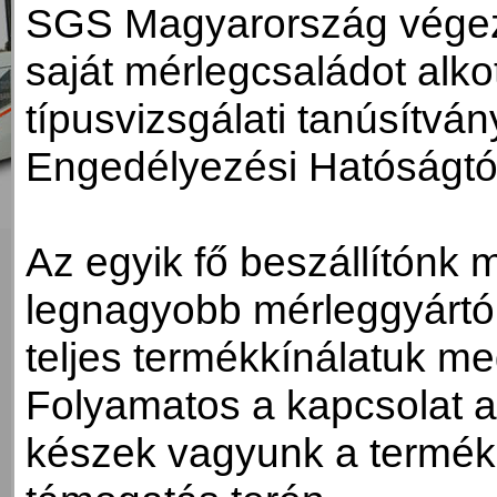
SGS Magyarország végez
saját mérlegcsaládot alko
típusvizsgálati tanúsítvá
Engedélyezési Hatóságtó
Az egyik fő beszállítónk 
legnagyobb mérleggyártó c
teljes termékkínálatuk me
Folyamatos a kapcsolat a 
készek vagyunk a termék 