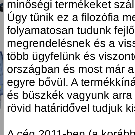
minőségi termékeket szál
Úgy tűnik ez a filozófia
folyamatosan tudunk fejl
megrendelésnek és a viss
több ügyfelünk és viszon
országban és most már a h
egyre bővül. A termékkíná
és büszkék vagyunk arra 
rövid határidővel tudjuk ki
A cég 2011-ben (a korábba