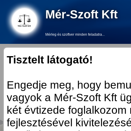
Mér-Szoft Kft
Mérleg és szoftver minden feladatra...
Tisztelt látogató!
Engedje meg, hogy bemut
vagyok a Mér-Szoft Kft ü
két évtizede foglalkozom
fejlesztésével kivitelezé