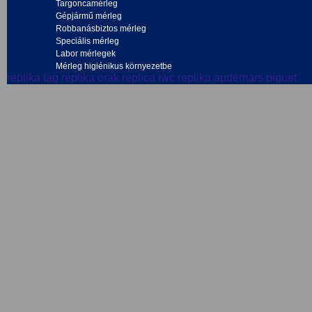
Targoncamérleg
Gépjármű mérleg
Robbanásbiztos mérleg
Speciális mérleg
Labor mérlegek
Mérleg higiénikus környezetbe
replika tag
replika orak
replica iwc
replika audemars piguet