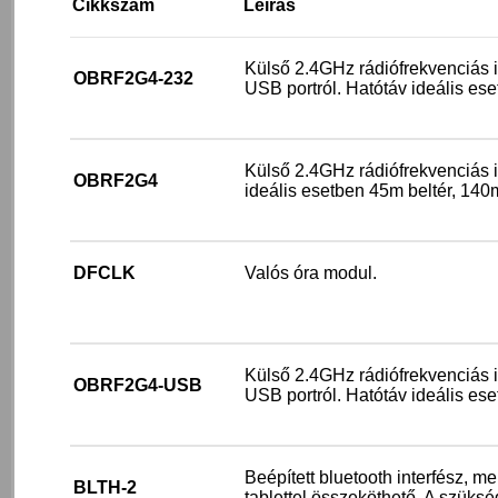
Cikkszám
Leírás
Külső 2.4GHz rádiófrekvenciás i
OBRF2G4-232
USB portról. Hatótáv ideális ese
Külső 2.4GHz rádiófrekvenciás i
OBRF2G4
ideális esetben 45m beltér, 140m
DFCLK
Valós óra modul.
Külső 2.4GHz rádiófrekvenciás i
OBRF2G4-USB
USB portról. Hatótáv ideális ese
Beépített bluetooth interfész, m
BLTH-2
tablettel összeköthető. A szüks