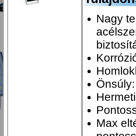
Nagy te
acélsze
biztosí
Korrózi
Homlok
Önsúly:
Hermeti
Pontoss
Max elté
pontoss