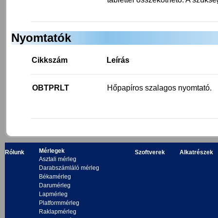
Nyomtatók
Cikkszám
Leírás
OBTPRLT
Hőpapíros szalagos nyomtató.
Mérlegek
Rólunk
Szoftverek
Alkatrészek
Asztali mérleg
Darabszámláló mérleg
Békamérleg
Darumérleg
Lapmérleg
Platformmérleg
Raklapmérleg