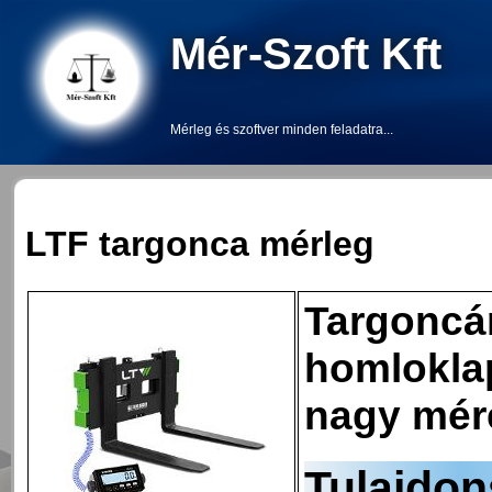
Mér-Szoft Kft
Mérleg és szoftver minden feladatra...
LTF targonca mérleg
Targoncár
homlokla
nagy méré
Tulajdo