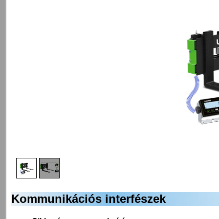
1
/
2
Kommunikációs interfészek