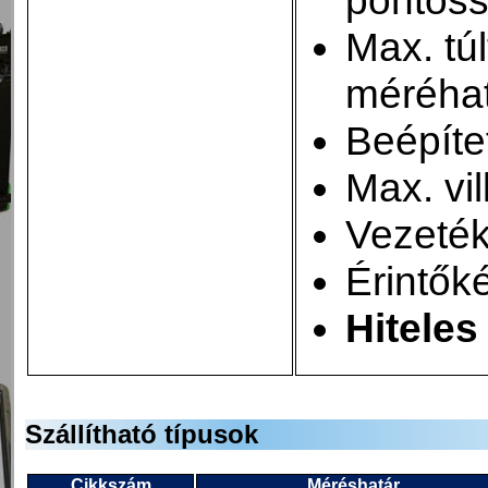
Max. tú
méréhat
Beépítet
Max. vi
Vezetéke
Érintők
Hiteles
Szállítható típusok
Cikkszám
Méréshatár