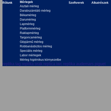
Mérlegek
Rólunk
Szoftverek
Alkatrészek
Asztali mérleg
Darabszámláló mérleg
Békamérleg
Darumérleg
Lapmérleg
Platformmérleg
Raklapmérleg
Targoncamérleg
Gépjármű mérleg
Robbanásbiztos mérleg
Speciális mérleg
Labor mérlegek
Mérleg higiénikus környezetbe
replika tag
replika orak
replica iwc
replika audemars piguet