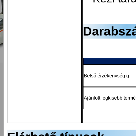
Darabszá
Belső érzékenység g
Ajánlott legkisebb termé