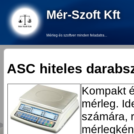
Mér-Szoft Kft
Mérleg és szoftver minden feladatra...
ASC hiteles darabs
Kompakt é
mérleg. Id
számára, r
mérlegkén