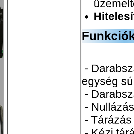
üzemelt
Hiteles
Funkció
- Darabsz
egység sú
- Darabs
- Nullázá
- Tárázás
- Kézi tár