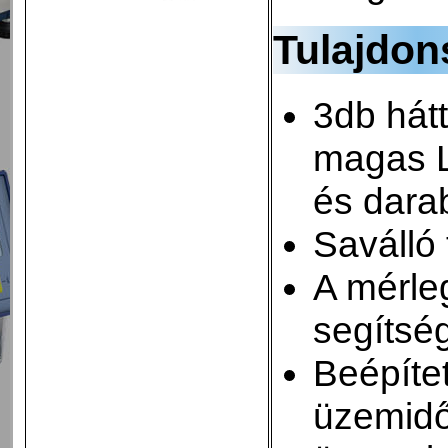
Tulajdo
3db hát
magas L
és dara
Saválló
A mérle
segítsé
Beépíte
üzemidő)