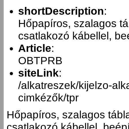
shortDescription
:
Hőpapíros, szalagos tá
csatlakozó kábellel, be
Article
:
OBTPRB
siteLink
:
/alkatreszek/kijelzo-al
cimkézők/tpr
Hőpapíros, szalagos tábl
csatlakozó kábellel, beép