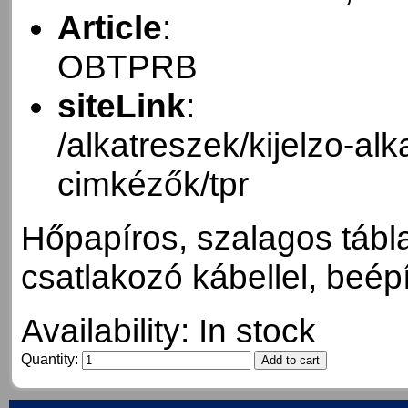
Article
:
OBTPRB
siteLink
:
/alkatreszek/kijelzo-al
cimkézők/tpr
Hőpapíros, szalagos tábl
csatlakozó kábellel, beép
Availability:
In stock
Quantity: