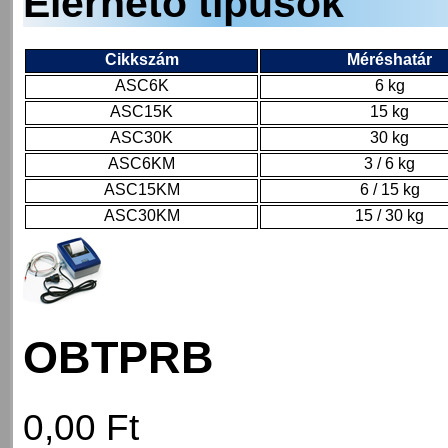
Elérhető típusok
Cikkszám
Méréshatár
ASC6K
6 kg
ASC15K
15 kg
ASC30K
30 kg
ASC6KM
3 / 6 kg
ASC15KM
6 / 15 kg
ASC30KM
15 / 30 kg
OBTPRB
0,00 Ft