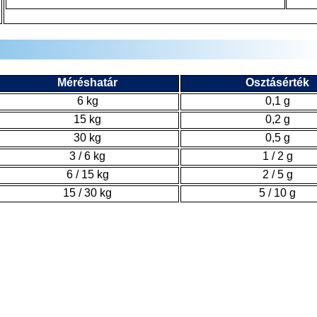
Méréshatár
Osztásérték
6 kg
0,1 g
15 kg
0,2 g
30 kg
0,5 g
3 / 6 kg
1 / 2 g
6 / 15 kg
2 / 5 g
15 / 30 kg
5 / 10 g