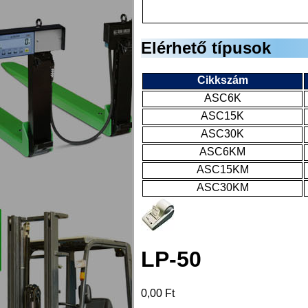
Elérhető típusok
Cikkszám
ASC6K
ASC15K
ASC30K
ASC6KM
ASC15KM
ASC30KM
LP-50
0,00 Ft