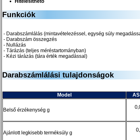
Hitelesíthető
Funkciók
- Darabszámlálás (mintavételezéssel, egység súly megadássa
- Darabszám összegzés
- Nullázás
- Tárázás (teljes méréstartományban)
- Kézi tárázás (tára érték megadással)
Darabszámlálási tulajdonságok
Model
AS
0,
Belső érzékenység g
0
Ajánlott legkisebb terméksúly g