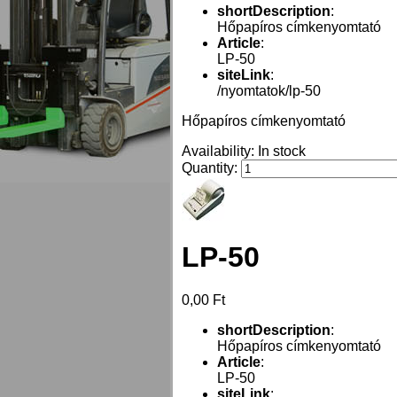
shortDescription
:
Hőpapíros címkenyomtató
Article
:
LP-50
siteLink
:
/nyomtatok/lp-50
Hőpapíros címkenyomtató
Availability:
In stock
Quantity:
LP-50
0,00 Ft
shortDescription
:
Hőpapíros címkenyomtató
Article
:
LP-50
siteLink
: