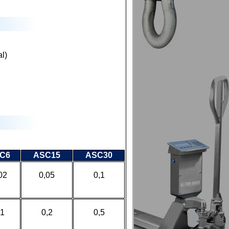
l)
C6
ASC15
ASC30
02
0,05
0,1
,1
0,2
0,5