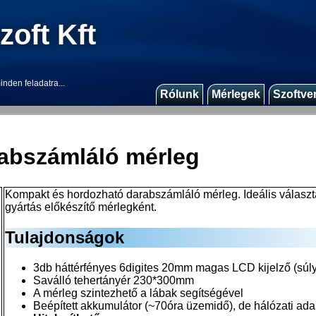
zoft Kft
inden feladatra...
Rólunk
Mérlegek
Szoftve
rabszámláló mérleg
Kompakt és hordozható darabszámláló mérleg. Ideális választá
gyártás előkészítő mérlegként.
Tulajdonságok
3db háttérfényes 6digites 20mm magas LCD kijelző (súl
Saválló tehertányér 230*300mm
A mérleg szintezhető a lábak segítségével
Beépített akkumulátor (~70óra üzemidő), de hálózati adap