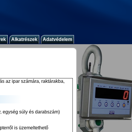
rek
Alkatrészek
Adatvédelem
s az ipar számára, raktárakba,
y, egység súly és darabszám)
terről is üzemeltethető